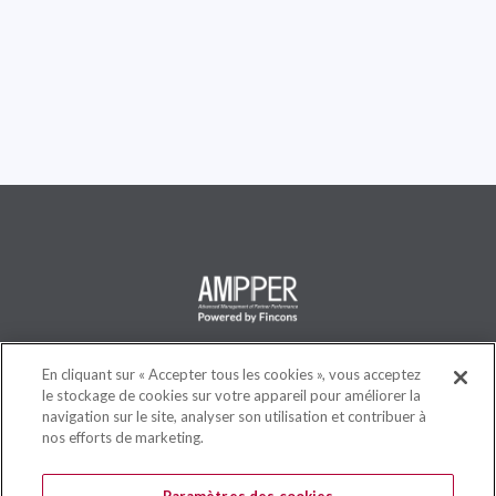
AMPPER est une solution flexible et complète, spécialement
En cliquant sur « Accepter tous les cookies », vous acceptez
le stockage de cookies sur votre appareil pour améliorer la
conçue pour les utilisateurs professionnels, afin de créer et gérer
navigation sur le site, analyser son utilisation et contribuer à
de nouveaux régimes de rémunération incitative en très peu de
nos efforts de marketing.
temps, sans aucune compétence TIC, et réduire ainsi le temps de
mise sur le marché et les coûts opérationnels.